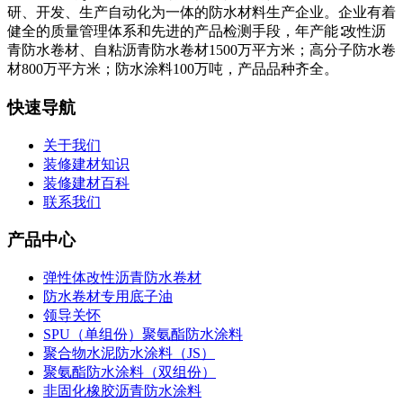
研、开发、生产自动化为一体的防水材料生产企业。企业有着
健全的质量管理体系和先进的产品检测手段，年产能∶改性沥
青防水卷材、自粘沥青防水卷材1500万平方米；高分子防水卷
材800万平方米；防水涂料100万吨，产品品种齐全。
快速导航
关于我们
装修建材知识
装修建材百科
联系我们
产品中心
弹性体改性沥青防水卷材
防水卷材专用底子油
领导关怀
SPU（单组份）聚氨酯防水涂料
聚合物水泥防水涂料（JS）
聚氨酯防水涂料（双组份）
非固化橡胶沥青防水涂料