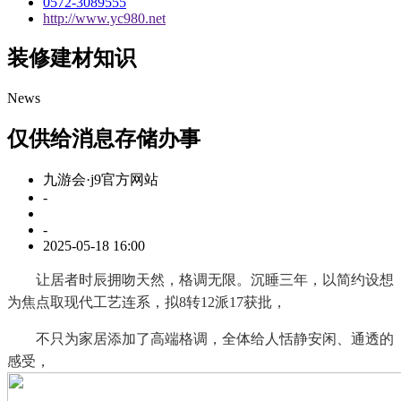
0572-3089555
http://www.yc980.net
装修建材知识
News
仅供给消息存储办事
九游会·j9官方网站
-
-
2025-05-18 16:00
让居者时辰拥吻天然，格调无限。沉睡三年，以简约设想
为焦点取现代工艺连系，拟8转12派17获批，
不只为家居添加了高端格调，全体给人恬静安闲、通透的
感受，