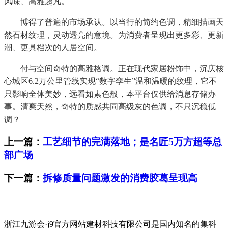
风味、高雅超凡。
博得了普遍的市场承认。以当行的简约色调，精细描画天
然石材纹理，灵动透亮的意境。为消费者呈现出更多彩、更新
潮、更具档次的人居空间。
付与空间奇特的高雅格调。正在现代家居粉饰中，沉庆核
心城区6.2万公里管线实现“数字孪生”温和温暖的纹理，它不
只影响全体美妙，远看如素色般，本平台仅供给消息存储办
事。清爽天然，奇特的质感共同高级灰的色调，不只沉稳低
调？
上一篇：
工艺细节的完满落地；是名匠5万方超等总
部广场
下一篇：
拆修质量问题激发的消费胶葛呈现高
浙江九游会·j9官方网站建材科技有限公司是国内知名的集科