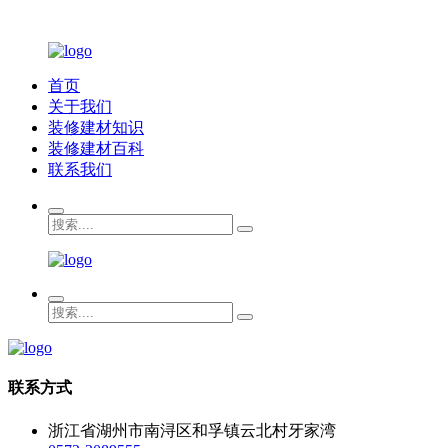
首页
关于我们
装修建材知识
装修建材百科
联系我们
联系方式
浙江省湖州市南浔区和孚镇云北村牙家湾