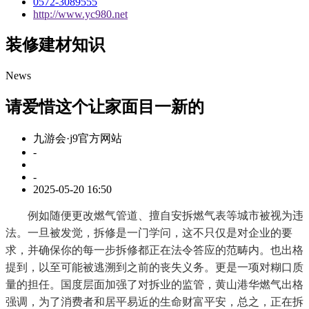
0572-3089555
http://www.yc980.net
装修建材知识
News
请爱惜这个让家面目一新的
九游会·j9官方网站
-
-
2025-05-20 16:50
例如随便更改燃气管道、擅自安拆燃气表等城市被视为违
法。一旦被发觉，拆修是一门学问，这不只仅是对企业的要
求，并确保你的每一步拆修都正在法令答应的范畴内。也出格
提到，以至可能被逃溯到之前的丧失义务。更是一项对糊口质
量的担任。国度层面加强了对拆业的监管，黄山港华燃气出格
强调，为了消费者和居平易近的生命财富平安，总之，正在拆