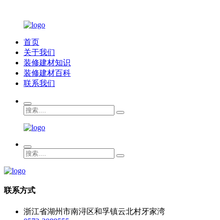
首页
关于我们
装修建材知识
装修建材百科
联系我们
联系方式
浙江省湖州市南浔区和孚镇云北村牙家湾