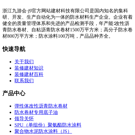
浙江九游会·j9官方网站建材科技有限公司是国内知名的集科
研、开发、生产自动化为一体的防水材料生产企业。企业有着
健全的质量管理体系和先进的产品检测手段，年产能∶改性沥
青防水卷材、自粘沥青防水卷材1500万平方米；高分子防水卷
材800万平方米；防水涂料100万吨，产品品种齐全。
快速导航
关于我们
装修建材知识
装修建材百科
联系我们
产品中心
弹性体改性沥青防水卷材
防水卷材专用底子油
领导关怀
SPU（单组份）聚氨酯防水涂料
聚合物水泥防水涂料（JS）