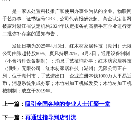
是一家以处置科技推广和使用办事业为从的企业。物联网
手艺办事；证书编号GR3，公司代表报酬张超。高企认定官网
披露对浙江省认定机构2024年认定报备的高新手艺企业进行第
二批弥补存案的通知布告，
发证日期为2025年4月3日。红木枋家居科技（湖州）无限
公司由张超持股80%、夏凡持股20%。4月3日，通用设备制制
（不含特种设备制制）；消息手艺征询办事；红木枋家居科技
（湖州）无限公司，红木枋家居科技（湖州）无限公司正在
列，位于湖州市，手艺进出口；企业注册本钱1000万人平易近
币，消息系统集成办事；木竹材加工机械发卖；木竹材加工机
械制制；成立于2019年。
上一篇：
吸引全国各地的专业人士汇聚一堂
下一篇：
再通过指导到店引流