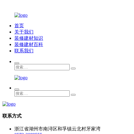
首页
关于我们
装修建材知识
装修建材百科
联系我们
联系方式
浙江省湖州市南浔区和孚镇云北村牙家湾